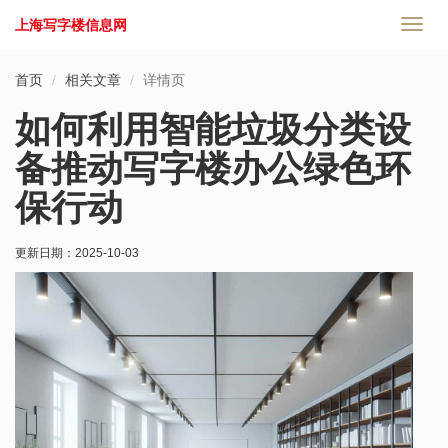
上海写字楼信息网
切
换
导
首页
相关文章
详情页
航
如何利用智能垃圾分类设
备推动写字楼办公绿色环
保行动
更新日期：
2025-10-03