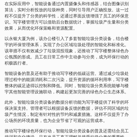
在实际应用中，智能设备通过内置摄像头和传感器，结合图像识别
算法，实时分析投放的垃圾种类，同时引导用户正确投放。这一过
程不仅提升了分类的科学性，还通过界面反馈增强了员工的环保意
识。写字楼管理方可以借助后台数据统计，掌握垃圾产生量和分类
效果，从而优化环保策略和资源配置。
以永银大厦为例，该办公楼引入了多套智能垃圾分类设备，结合楼
宇的环保管理体系，实现了办公区域垃圾处理的智能化和标准化。
该举措不仅有效减少了垃圾混投现象，还推动了写字楼整体绿色办
公氛围的形成。员工在日常工作中主动参与分类，成为环保行动的
积极践行者。
智能设备的普及还有助于推动写字楼的低碳运营。通过减少垃圾处
理过程中的能源消耗和二次污染，提升资源的循环利用率，写字楼
整体的碳足迹得以控制和降低。同时，智能垃圾分类系统能够与楼
宇其他智能管理设施联动，构建起更加完善的绿色办公生态体系。
此外，智能垃圾分类设备的数据分析功能为写字楼提供了科学的环
保决策支持。管理者可以根据设备反馈的数据，评估不同区域的垃
圾产生情况，制定有针对性的节约和减废措施。这样不仅提升了办
公场所的环境质量，也为企业节省了可观的运营成本。
推动写字楼绿色环保行动，智能垃圾分类设备的普及还需结合员工
培训和文化建设。只有当员工真正理解并接受垃圾分类的重要性，