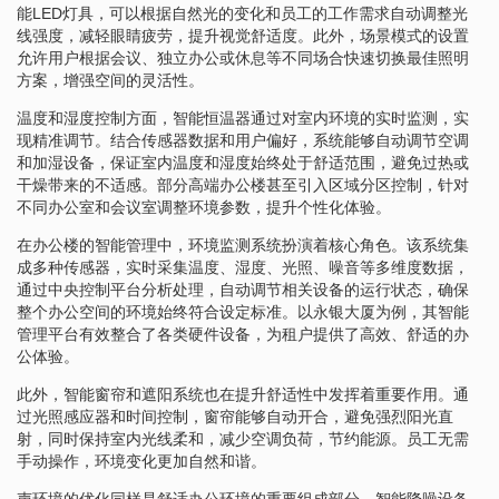
能LED灯具，可以根据自然光的变化和员工的工作需求自动调整光
线强度，减轻眼睛疲劳，提升视觉舒适度。此外，场景模式的设置
允许用户根据会议、独立办公或休息等不同场合快速切换最佳照明
方案，增强空间的灵活性。
温度和湿度控制方面，智能恒温器通过对室内环境的实时监测，实
现精准调节。结合传感器数据和用户偏好，系统能够自动调节空调
和加湿设备，保证室内温度和湿度始终处于舒适范围，避免过热或
干燥带来的不适感。部分高端办公楼甚至引入区域分区控制，针对
不同办公室和会议室调整环境参数，提升个性化体验。
在办公楼的智能管理中，环境监测系统扮演着核心角色。该系统集
成多种传感器，实时采集温度、湿度、光照、噪音等多维度数据，
通过中央控制平台分析处理，自动调节相关设备的运行状态，确保
整个办公空间的环境始终符合设定标准。以永银大厦为例，其智能
管理平台有效整合了各类硬件设备，为租户提供了高效、舒适的办
公体验。
此外，智能窗帘和遮阳系统也在提升舒适性中发挥着重要作用。通
过光照感应器和时间控制，窗帘能够自动开合，避免强烈阳光直
射，同时保持室内光线柔和，减少空调负荷，节约能源。员工无需
手动操作，环境变化更加自然和谐。
声环境的优化同样是舒适办公环境的重要组成部分。智能降噪设备