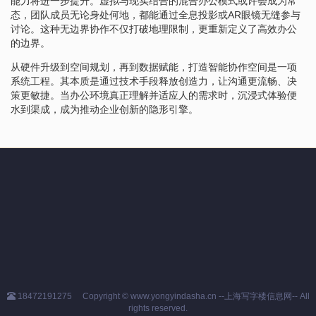
能力将进一步提升。虚拟与现实结合的混合办公模式或许会成为常
态，团队成员无论身处何地，都能通过全息投影或AR眼镜无缝参与
讨论。这种无边界协作不仅打破地理限制，更重新定义了高效办公
的边界。
从硬件升级到空间规划，再到数据赋能，打造智能协作空间是一项
系统工程。其本质是通过技术手段释放创造力，让沟通更流畅、决
策更敏捷。当办公环境真正理解并适应人的需求时，沉浸式体验便
水到渠成，成为推动企业创新的隐形引擎。
18472191275
Copyright © www.yongyindasha.cn --上海写字楼信息网-- All
rights reserved.