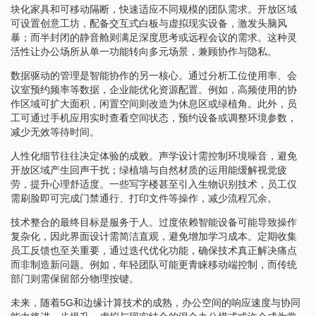
块化家具和可移动隔断，快速适应不同规模的团队需求。开放区域
可设置创意工坊，配备交互式白板与虚拟现实设备，激发头脑风
暴；而半封闭的静音舱则满足深度思考或远程会议的需求。这种灵
活性让办公场所从单一功能转向多元场景，兼顾协作与隐私。
数据驱动的管理是智能协作的另一核心。通过分析工位使用率、会
议室预约频率等数据，企业能优化资源配置。例如，高频使用的协
作区域可扩大面积，闲置空间则改造为休息区或绿植角。此外，员
工可通过手机应用实时查看空间状态，预约设备或调整环境参数，
减少无效等待时间。
人性化细节往往决定体验的成败。声学设计需控制环境噪音，避免
开放区域产生回声干扰；绿植墙与自然材质的运用能缓解视觉疲
劳，提升心理舒适度。一些写字楼甚至引入生物识别技术，员工仅
需刷脸即可完成门禁通行、打印文件等操作，减少流程冗余。
技术整合的最终目标是服务于人。过度依赖智能设备可能导致操作
复杂化，因此界面设计需简洁直观，避免增加学习成本。定期收集
员工反馈也至关重要，通过迭代优化功能，确保技术真正解决痛点
而非制造新问题。例如，年轻团队可能更青睐移动端控制，而传统
部门则需保留部分物理按键。
未来，随着5G和边缘计算技术的成熟，办公空间的响应速度与协同