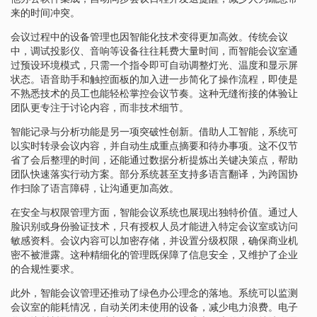
来的时间冲突。
会议过程中的设备管理也因智能化技术变得更加高效。传统会议
中，调试投影仪、音响等设备往往耗费大量时间，而智能会议室通
过预设环境模式，只需一个指令即可自动调整灯光、温度和显示屏
状态。语音助手和触控面板的加入进一步简化了操作流程，即使是
不熟悉技术的员工也能轻松掌控会议节奏。这种无缝衔接的体验让
团队更专注于讨论内容，而非技术细节。
智能记录与分析功能是另一项突破性创新。借助人工智能，系统可
以实时转录会议内容，并自动生成重点摘要和待办事项。这不仅节
省了会后整理的时间，还能通过数据分析提炼出关键决策点，帮助
团队快速落实行动方案。部分系统甚至支持多语言翻译，为跨国协
作扫除了语言障碍，让沟通更加高效。
在安全与权限管理方面，智能会议系统也展现出独特价值。通过人
脸识别或身份验证技术，只有授权人员才能进入特定会议室或访问
敏感资料。会议内容可以加密存储，并设置分级权限，确保商业机
密不被泄露。这种精细化的管理既保障了信息安全，又维护了企业
的合规性要求。
此外，智能会议管理还推动了绿色办公理念的落地。系统可以监测
会议室的能耗情况，自动关闭未使用的设备，减少电力浪费。电子